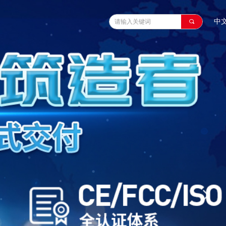
中
끠
넲