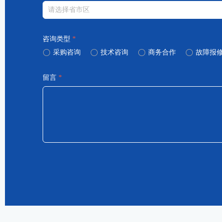
咨询类型
*
ꀐ
采购咨询
ꀐ
技术咨询
ꀐ
商务合作
ꀐ
故障报
留言
*