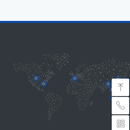
ꁸ
ꂅ
回到顶部
ꀥ
13951771444