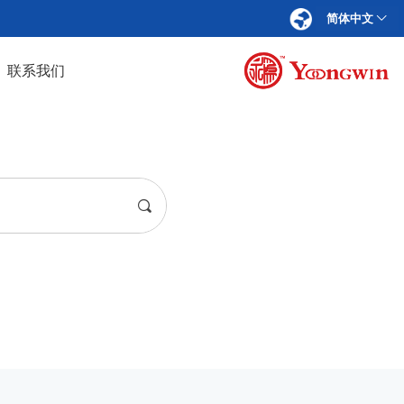
简体中文
ꀅ
联系我们
끠