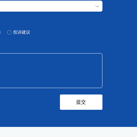
ꄳ
修
ꀐ
投诉建议
提交