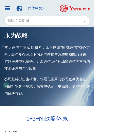
끀
简体中文
ꀅ
ꄙ
永为战略
立足通信产业长期积累，永为围绕“微域通信”核心方
向，聚焦复杂环境下的通信连接与系统集成能力建设，
持续推进空地融合、近海通信及特种场景通信等方向的
技术研发与产品应用。
公司坚持以自主研发、场景化应用与协同创新为基础，
围绕行业客户需求，探索更稳定、更高效、更灵活的通
信解决方案。
1+3+N 战略体系