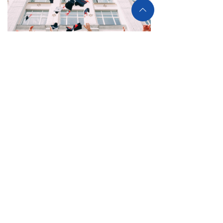
ꄱ
13951771444
025-8626-0081
简体中文
ꀅ
关注永为